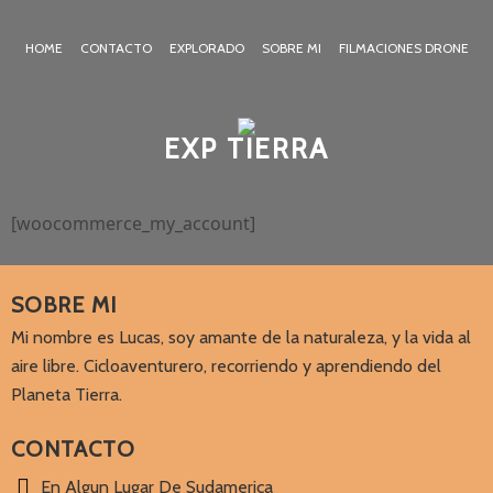
HOME
CONTACTO
EXPLORADO
SOBRE MI
FILMACIONES DRONE
EXP TIERRA
[woocommerce_my_account]
SOBRE MI
Mi nombre es Lucas, soy amante de la naturaleza, y la vida al
aire libre. Cicloaventurero, recorriendo y aprendiendo del
Planeta Tierra.
CONTACTO
En Algun Lugar De Sudamerica